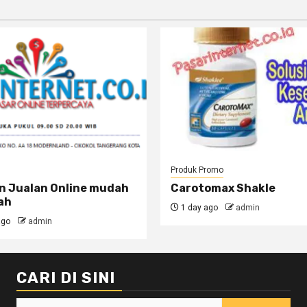
Produk Promo
n Jualan Online mudah
Carotomax Shakle
ah
1 day ago
admin
ago
admin
CARI DI SINI
Search